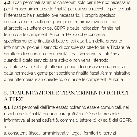
4.2
. I dati personali saranno conservati solo per il tempo necessario
per il proseguimento delle finalità per cui sono raccolti e per le quali
l’interessato ha rilasciato, ove necessario, il proprio specifico
consenso, nel rispetto del principio di minimizzazione di cui
all’articolo 5.1 lettera c) del GDPR e delle indicazioni fornite nel
tempo dalle competenti Autorità. Per ciò che concerne
specificamente le finalità di base di cui all’art. 2.1 della presente
informativa, poiché il servizio di consulenza offerto dalla Titolare ha
carattere di continuità e periodicità, i dati verranno trattati fino a
quando il citato servizio sarà attivo o non verrà interrotto
dall’interessato, salvi gli ulteriori periodi di conservazione previsti
dalla normativa vigente per specifiche finalità fiscali/amministrative
o per ottemperare a richieste od ordini delle competenti Autorità.
5. COMUNICAZIONE E TRASFERIMENTO DEI DATI
A TERZI
5.1
. I dati personali dell’interessato potranno essere comunicati, nel
rispetto delle finalità di cui ai paragrafi 2.1 e 2.2 della presente
informativa, ai sensi dell’art.6, comma 1, lettere b), c) ed f) del GDPR,
a:
a. consulenti (fiscali, amministrativi, legali, fornitori di servizi