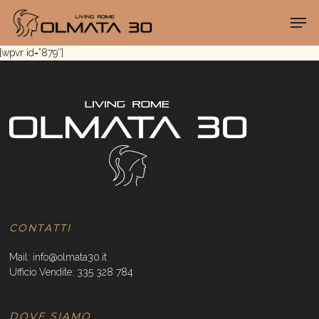
Skip
Menu
Men
to
main
content
[wpvr id=”879″]
CONTATTI
Mail:
info@olmata30.it
Ufficio Vendite:
335 328 784
DOVE SIAMO